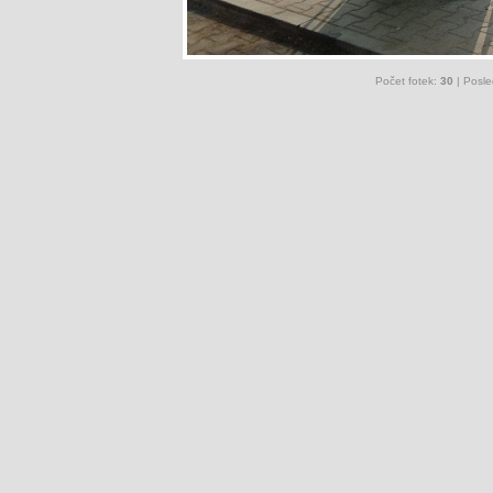
Počet fotek:
30
| Posle