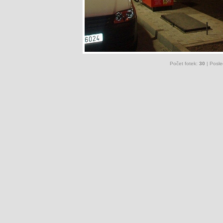
Počet fotek:
30
| Posle