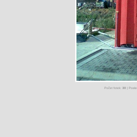
Počet fotek:
30
| Posle